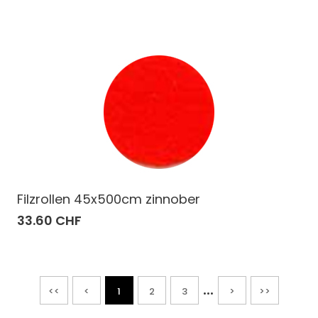
Filzrollen 45x500cm zinnober
33.60 CHF
...
<<
<
1
2
3
>
>>