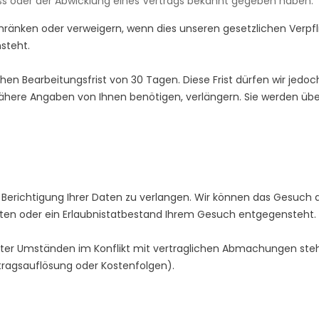
 oder der Abwicklung eines Vertrags bekannt gegeben haben.
ränken oder verweigern, wenn dies unseren gesetzlichen Verpfl
steht.
ichen Bearbeitungsfrist von 30 Tagen. Diese Frist dürfen wir j
ähere Angaben von Ihnen benötigen, verlängern. Sie werden über
r Berichtigung Ihrer Daten zu verlangen. Wir können das Gesuch 
ten oder ein Erlaubnistatbestand Ihrem Gesuch entgegensteht.
 unter Umständen im Konflikt mit vertraglichen Abmachungen st
tragsauflösung oder Kostenfolgen).