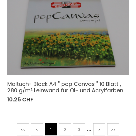
Maltuch- Block A4 " pop Canvas " 10 Blatt ,
280 g/m² Leinwand für Öl- und Acrylfarben
10.25 CHF
...
<<
<
1
2
3
>
>>