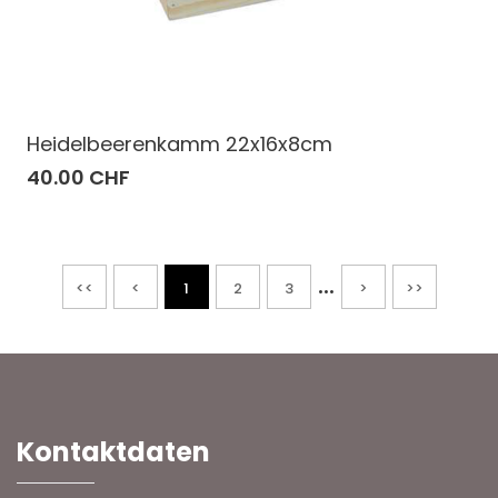
Heidelbeerenkamm 22x16x8cm
40.00 CHF
...
<<
<
1
2
3
>
>>
Kontaktdaten