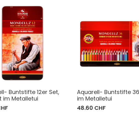
l- Buntstifte 12er Set,
Aquarell- Buntstifte 3
t im Metalletui
im Metalletui
CHF
48.60 CHF