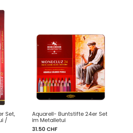
er Set,
Aquarell- Buntstifte 24er Set
i /
im Metalletui
31.50 CHF