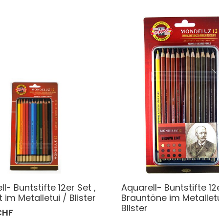
l- Buntstifte 12er Set ,
Aquarell- Buntstifte 12
t im Metalletui / Blister
Brauntöne im Metalletu
Blister
CHF