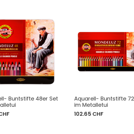
ll- Buntstifte 48er Set
Aquarell- Buntstifte 7
alletui
im Metalletui
 CHF
102.65 CHF