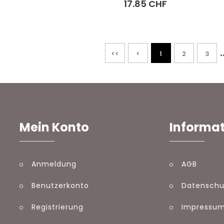
17.85 CHF
.
<<
<
1
2
3
Mein Konto
Informa
Anmeldung
AGB
Benutzerkonto
Datenschu
Registrierung
Impressu