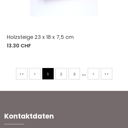
Holzsteige 23 x 18 x 7,5 cm
13.30 CHF
...
<<
<
1
2
3
>
>>
Kontaktdaten