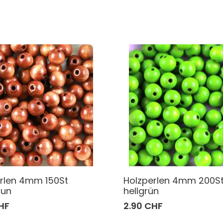
rlen 4mm 150St
Holzperlen 4mm 200S
aun
hellgrün
HF
2.90 CHF