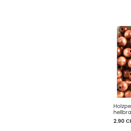
Holzpe
hellbr
2.90 C