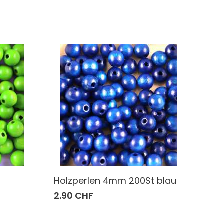
t
Holzperlen 4mm 200St blau
2.90 CHF