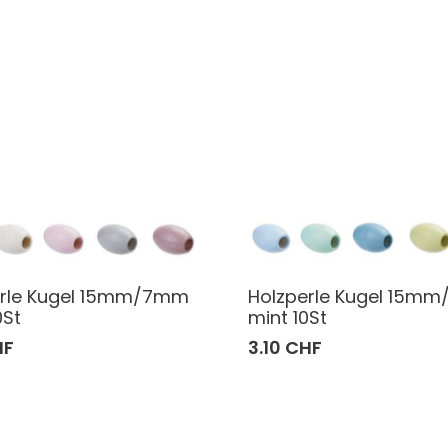
erle Kugel 15mm/7mm
Holzperle Kugel 15m
0St
mint 10St
HF
3.10 CHF