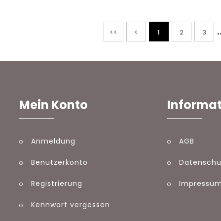
.
<<
<
1
2
3
Mein Konto
Informa
Anmeldung
AGB
Benutzerkonto
Datenschu
Registrierung
Impressu
Kennwort vergessen