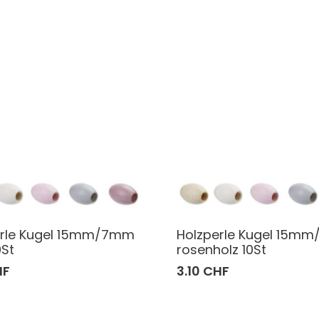
erle Kugel 15mm/7mm
Holzperle Kugel 15m
0St
rosenholz 10St
HF
3.10 CHF