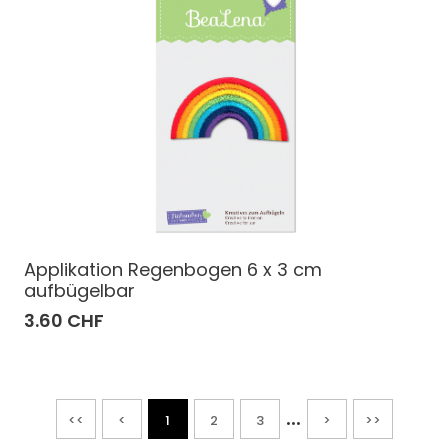
Applikation Regenbogen 6 x 3 cm
aufbügelbar
3.60 CHF
...
<<
<
1
2
3
>
>>