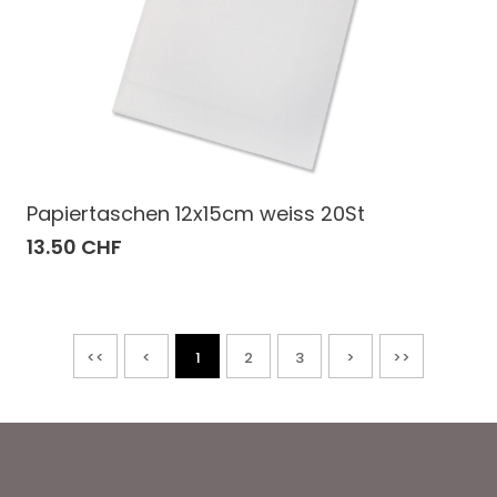
Papiertaschen 12x15cm weiss 20St
13.50 CHF
<<
<
1
2
3
>
>>