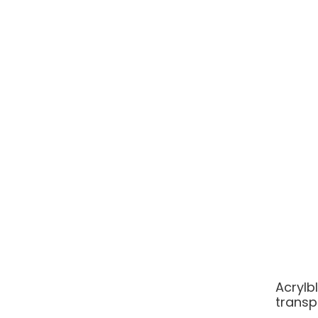
Acrylb
transp