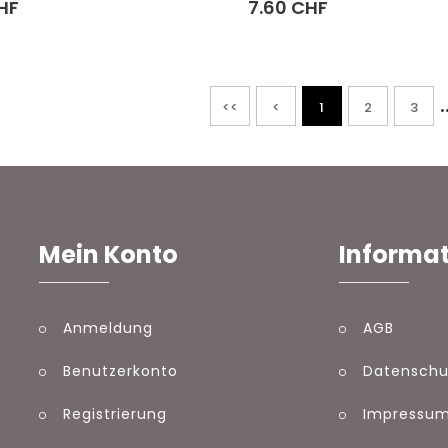
HF
7.60 CHF
.
<<
<
1
2
3
Mein Konto
Informa
Anmeldung
AGB
Benutzerkonto
Datenschu
Registrierung
Impressu