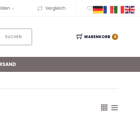
lden
Vergleich
Wunschliste
SUCHEN
WARENKORB
0
RSAND