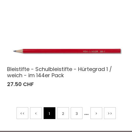
Bleistifte - Schulbleistifte - Hürtegrad 1 /
weich - im 144er Pack
27.50 CHF
...
<<
<
1
2
3
>
>>