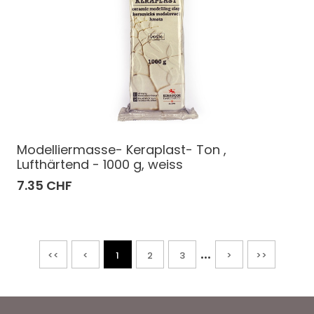
Modelliermasse- Keraplast- Ton ,
Lufthärtend - 1000 g, weiss
7.35 CHF
...
<<
<
1
2
3
>
>>