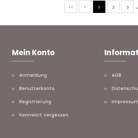
.
<<
<
1
2
3
Mein Konto
Informa
Anmeldung
AGB
Benutzerkonto
Datenschu
Registrierung
Impressu
Kennwort vergessen