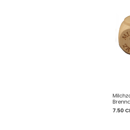
Milchz
Brenn
7.50 C