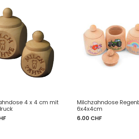
ahndose 4 x 4 cm mit
Milchzahndose Regen
druck
6x4x4cm
HF
6.00 CHF