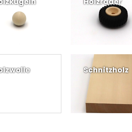
olzkugeln
Holzräder
olzwolle
Schnitzholz