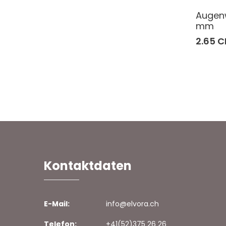
Augenw
mm
2.65 C
Kontaktdaten
E-Mail:
info@elvora.ch
Telefon:
+41(52)375 26 26