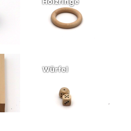
Holzringe
Würfel