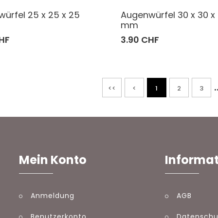
ürfel 25 x 25 x 25
Augenwürfel 30 x 30 x
mm
HF
3.90 CHF
.
<<
<
1
2
3
Mein Konto
Informa
Anmeldung
AGB
Benutzerkonto
Datenschu