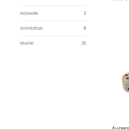
Holzwolle
2
Schnitzholz
8
Würfel
25
Augenw