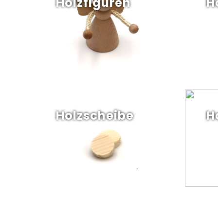
Holzfiguren
H
Holzscheibe
H