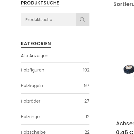
PRODUKTSUCHE
Sortier
KATEGORIEN
Alle Anzeigen
Holzfiguren
102
Holzkugeln
97
Holzräder
27
Holzringe
12
Achsen
0.45 
Holzscheibe
22