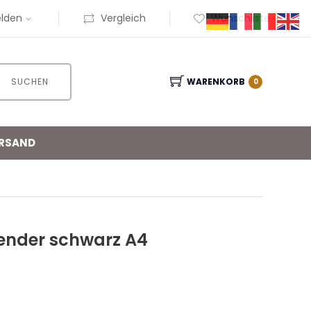
lden
Vergleich
Wunschliste
SUCHEN
WARENKORB
0
RSAND
ender schwarz A4